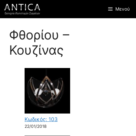
Μετάβαση
Μενού
σε
περιεχόμενο
Φθορίου –
Κουζίνας
Κωδικός: 103
22/01/2018