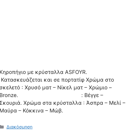
Κηροπήγιο με κρύσταλλα ASFOYR.
Κατασκευάζεται και σε πορτατίφ Χρώμα στο
σκελετό : Χρυσό ματ – Νίκελ ματ – Χρώμιο –
Bronze. : Βέγγε –
Σκουριά. Χρώμα στα κρύσταλλα : Άσπρα – Μελί –
Μαύρα – Κόκκινα – Μώβ.
Κατηγορίες
Διακόσμηση