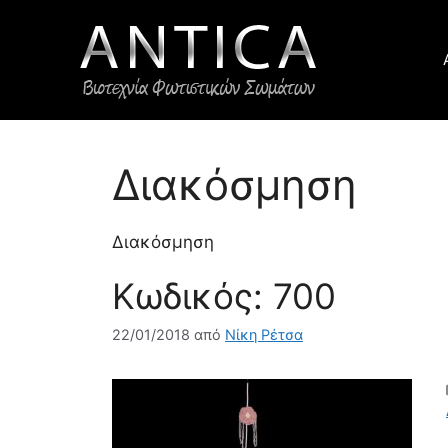
Μετάβαση
σε
περιεχόμενο
Διακόσμηση
Διακόσμηση
Κωδικός: 700
22/01/2018
από
Νίκη Ρέτσα