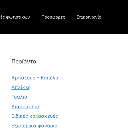
υές φωτιστικών
Προσφορές
Επικοινωνία
Προϊόντα
Αμπαζούρ – Καπέλα
Απλίκες
Γυαλιά
Διακόσμηση
Ειδικές κατασκευές
Εξωτερικά φανάρια